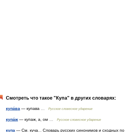
Смотреть что такое "Купа" в других словарях:
купа́ва
— купава …
Русское словесное ударение
купа́ж
— купаж, а, ом …
Русское словесное ударение
купа
— См. куча... Словарь русских синонимов и сходных по