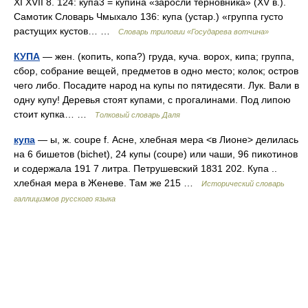
XI XVII 8. 124: купа3 = купина «заросли терновника» (XV в.).
Самотик Словарь Чмыхало 136: купа (устар.) «группа густо
растущих кустов… …
Словарь трилогии «Государева вотчина»
КУПА
— жен. (копить, копа?) груда, куча. ворох, кипа; группа,
сбор, собрание вещей, предметов в одно место; колок; остров
чего либо. Посадите народ на купы по пятидесяти. Лук. Вали в
одну купу! Деревья стоят купами, с прогалинами. Под липою
стоит купка… …
Толковый словарь Даля
купа
— ы, ж. coupe f. Асне, хлебная мера <в Лионе> делилась
на 6 бишетов (bichet), 24 купы (coupe) или чаши, 96 пикотинов
и содержала 191 7 литра. Петрушевский 1831 202. Купа ..
хлебная мера в Женеве. Там же 215 …
Исторический словарь
галлицизмов русского языка