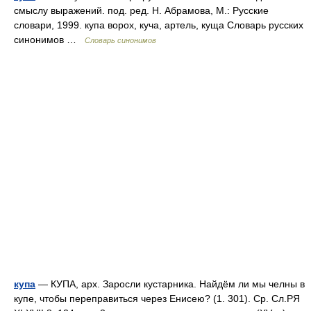
смыслу выражений. под. ред. Н. Абрамова, М.: Русские
словари, 1999. купа ворох, куча, артель, куща Словарь русских
синонимов …
Словарь синонимов
купа
— КУПА, арх. Заросли кустарника. Найдём ли мы челны в
купе, чтобы переправиться через Енисею? (1. 301). Ср. Сл.РЯ