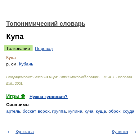
Топонимический словарь
Купа
Толкование
Перевод
Купа
р.
см.
Кубань
Географические названия мира: Топонимический словарь. - М: АСТ
.
Поспелов
Е.М.
.
2001
.
Игры ⚽
Нужна курсовая?
Синонимы
:
артель
,
боскет
,
ворох
,
группа
,
купина
,
куча
,
куща
,
оброк
,
ссуда
Куоккала
Купенка