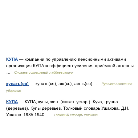
КУПА
— компании по управлению пенсионными активами
организация КУПА коэффициент усиления приёмной антенны
…
Словарь сокращений и аббревиатур
купа́ть(ся)
— купать(ся), аю(сь), аешь(ся) …
Русское словесное
ударение
КУПА
— КУПА, купы, жен. (книжн. устар.). Куча, группа
(деревьев). Купы деревьев. Толковый словарь Ушакова. Д.Н.
Ушаков. 1935 1940 …
Толковый словарь Ушакова